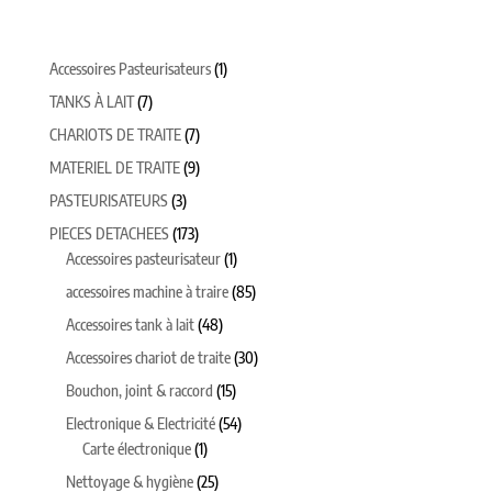
1
Accessoires Pasteurisateurs
1
produit
7
TANKS À LAIT
7
produits
7
CHARIOTS DE TRAITE
7
produits
9
MATERIEL DE TRAITE
9
produits
3
PASTEURISATEURS
3
produits
173
PIECES DETACHEES
173
produits
1
Accessoires pasteurisateur
1
produit
85
accessoires machine à traire
85
produits
48
Accessoires tank à lait
48
produits
30
Accessoires chariot de traite
30
produits
15
Bouchon, joint & raccord
15
produits
54
Electronique & Electricité
54
1
produits
Carte électronique
1
produit
25
Nettoyage & hygiène
25