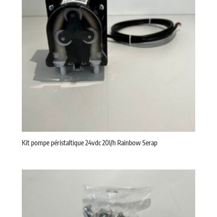
Kit pompe péristaltique 24vdc 20l/h Rainbow Serap