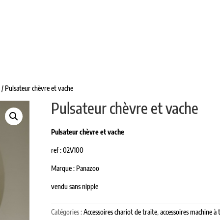
L DE TRAITE
TANKS À USAGE VINICOLE
PASTEURISA
PIÈCES DÉTACHÉES
CONTACT
e
/ Pulsateur chèvre et vache
Pulsateur chèvre et vache
Pulsateur chèvre et vache
ref : 02V100
Marque : Panazoo
vendu sans nipple
Catégories :
Accessoires chariot de traite
,
accessoires machine à t