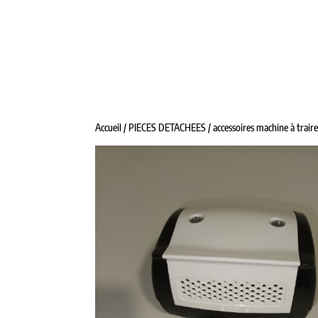
ALPHATRAITE
TANKS À LAIT
MATÉRIE
Accueil
/
PIECES DETACHEES
/
accessoires machine à trair