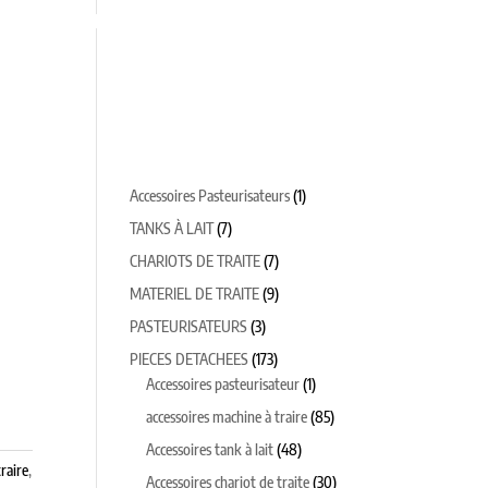
TEURS
CHAUDRONNERIE SUR MESURE
1
Accessoires Pasteurisateurs
1
produit
7
TANKS À LAIT
7
produits
7
CHARIOTS DE TRAITE
7
produits
9
MATERIEL DE TRAITE
9
produits
3
PASTEURISATEURS
3
produits
173
PIECES DETACHEES
173
produits
1
Accessoires pasteurisateur
1
produit
85
accessoires machine à traire
85
produits
48
Accessoires tank à lait
48
raire
,
produits
30
Accessoires chariot de traite
30