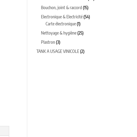
produits
15
Bouchon, joint & raccord
15
produits
54
Electronique & Electricité
54
1
produits
Carte électronique
1
produit
25
Nettoyage & hygiène
25
produits
3
Plastron
3
produits
2
TANK A USAGE VINICOLE
2
produits