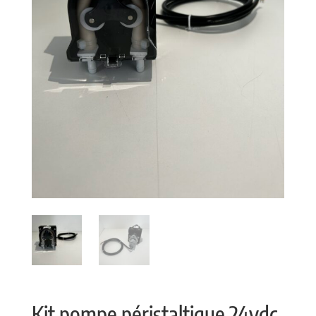
Kit pompe péristaltique 24vdc