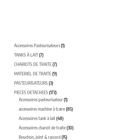
1
Accessoires Pasteurisateurs
1
produit
7
TANKS À LAIT
7
produits
7
CHARIOTS DE TRAITE
7
produits
9
MATERIEL DE TRAITE
9
produits
3
PASTEURISATEURS
3
produits
173
PIECES DETACHEES
173
produits
1
Accessoires pasteurisateur
1
produit
85
accessoires machine à traire
85
produits
48
Accessoires tank à lait
48
produits
30
Accessoires chariot de traite
30
produits
15
Bouchon, joint & raccord
15