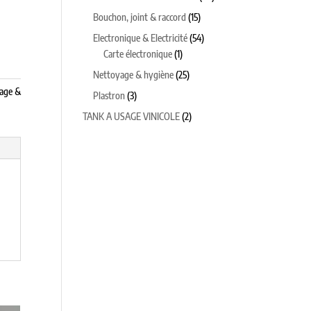
produits
15
Bouchon, joint & raccord
15
produits
54
Electronique & Electricité
54
1
produits
Carte électronique
1
produit
25
Nettoyage & hygiène
25
produits
age &
3
Plastron
3
produits
2
TANK A USAGE VINICOLE
2
produits