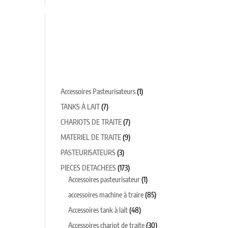
TEURS
CHAUDRONNERIE SUR MESURE
1
Accessoires Pasteurisateurs
1
produit
7
TANKS À LAIT
7
produits
7
CHARIOTS DE TRAITE
7
produits
9
MATERIEL DE TRAITE
9
produits
3
PASTEURISATEURS
3
produits
173
PIECES DETACHEES
173
produits
1
Accessoires pasteurisateur
1
produit
85
accessoires machine à traire
85
produits
48
Accessoires tank à lait
48
produits
30
Accessoires chariot de traite
30