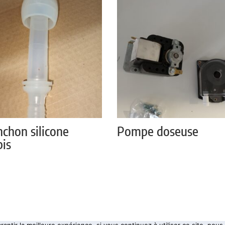
chon silicone
Pompe doseuse
bis