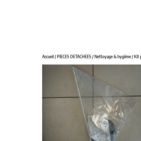
ALPHATRAITE
TANKS À LAIT
MATÉRIE
Accueil
/
PIECES DETACHEES
/
Nettoyage & hygiène
/ Kit 