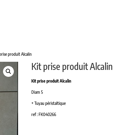
L DE TRAITE
TANKS À USAGE VINICOLE
PASTEURISA
PIÈCES DÉTACHÉES
CONTACT
prise produit Alcalin
Kit prise produit Alcalin
Kit prise produit Alcalin
Diam 5
+ Tuyau péristaltique
ref : FK040266