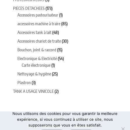
produits
173
PIECES DETACHEES
173
produits
1
Accessoires pasteurisateur
1
produit
85
accessoires machine à traire
85
produits
48
Accessoires tank à lait
48
produits
30
Accessoires chariot de traite
30
produits
15
Bouchon, joint & raccord
15
produits
54
Electronique & Electricité
54
1
produits
Carte électronique
1
produit
25
Nettoyage & hygiène
25
produits
3
Plastron
3
produits
2
TANK A USAGE VINICOLE
2
produits
Nous utilisons des cookies pour vous garantir la meilleure
Alphatraite
Tanks à lait
Matériel de traite
expérience, si vous continuez à utiliser ce site, nous
supposerons que vous en êtes satisfait.
Tanks à usage vinicole
Pasteurisateurs