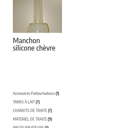
Manchon
silicone chèvre
1
Accessoires Pasteurisateurs
1
produit
7
TANKS À LAIT
7
produits
7
CHARIOTS DE TRAITE
7
produits
9
MATERIEL DE TRAITE
9
produits
3
PASTEURISATEURS
3