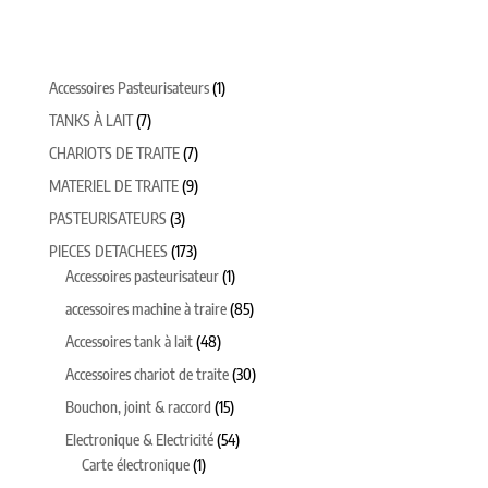
1
Accessoires Pasteurisateurs
1
produit
7
TANKS À LAIT
7
produits
7
CHARIOTS DE TRAITE
7
produits
9
MATERIEL DE TRAITE
9
produits
3
PASTEURISATEURS
3
produits
173
PIECES DETACHEES
173
produits
1
Accessoires pasteurisateur
1
produit
85
accessoires machine à traire
85
produits
48
Accessoires tank à lait
48
produits
30
Accessoires chariot de traite
30
produits
15
Bouchon, joint & raccord
15
produits
54
Electronique & Electricité
54
1
produits
Carte électronique
1