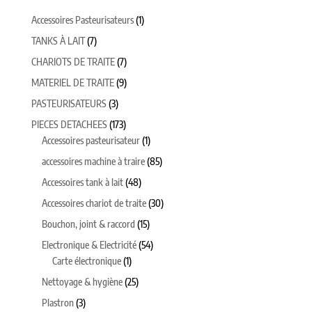
1
Accessoires Pasteurisateurs
1
produit
7
TANKS À LAIT
7
produits
7
CHARIOTS DE TRAITE
7
produits
9
MATERIEL DE TRAITE
9
produits
3
PASTEURISATEURS
3
produits
173
PIECES DETACHEES
173
produits
1
Accessoires pasteurisateur
1
produit
85
accessoires machine à traire
85
produits
48
Accessoires tank à lait
48
produits
30
Accessoires chariot de traite
30
produits
15
Bouchon, joint & raccord
15
produits
54
Electronique & Electricité
54
1
produits
Carte électronique
1
produit
25
Nettoyage & hygiène
25
produits
3
Plastron
3