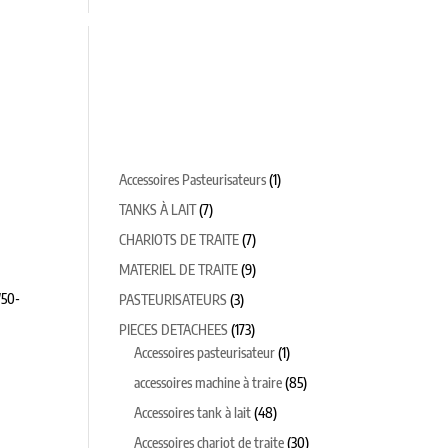
TEURS
CHAUDRONNERIE SUR MESURE
1
Accessoires Pasteurisateurs
1
produit
7
TANKS À LAIT
7
produits
7
CHARIOTS DE TRAITE
7
produits
9
MATERIEL DE TRAITE
9
produits
/50-
3
PASTEURISATEURS
3
produits
173
PIECES DETACHEES
173
produits
1
Accessoires pasteurisateur
1
produit
85
accessoires machine à traire
85
produits
48
Accessoires tank à lait
48
produits
30
Accessoires chariot de traite
30