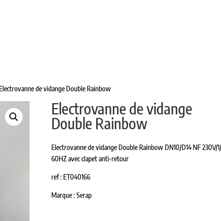
L DE TRAITE
TANKS À USAGE VINICOLE
PASTEURISA
PIÈCES DÉTACHÉES
CONTACT
 Electrovanne de vidange Double Rainbow
Electrovanne de vidange
Double Rainbow
Electrovanne de vidange Double Rainbow DN10/D14 NF 230V/1
60HZ avec clapet anti-retour
ref : ET040166
Marque : Serap