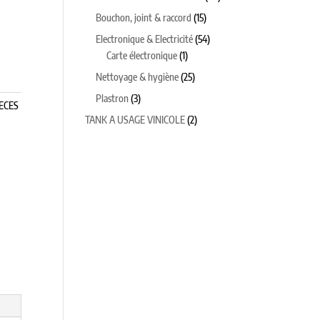
produits
15
Bouchon, joint & raccord
15
produits
54
Electronique & Electricité
54
1
produits
Carte électronique
1
produit
25
Nettoyage & hygiène
25
produits
3
Plastron
3
ECES
produits
2
TANK A USAGE VINICOLE
2
produits