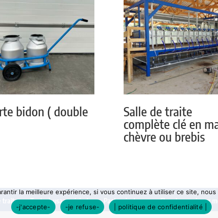
rte bidon ( double
Salle de traite
complète clé en ma
chèvre ou brebis
antir la meilleure expérience, si vous continuez à utiliser ce site, nou
 traite
Tanks à usage vinicole
Pasteurisateurs
Chaudronnerie sur m
-j'accepte-
-je refuse-
| politique de confidentialité |