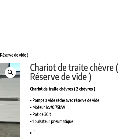
L DE TRAITE
TANKS À USAGE VINICOLE
PASTEURISA
PIÈCES DÉTACHÉES
CONTACT
 Réserve de vide )
Chariot de traite chèvre (
Réserve de vide )
Chariot de traite chèvres ( 2 chèvres )
⦁ Pompe à vide sèche avec réserve de vide
⦁ Moteur 1cv/0,75kW
⦁ Pot de 30lt
⦁ 1 pulsateur pneumatique
ref :