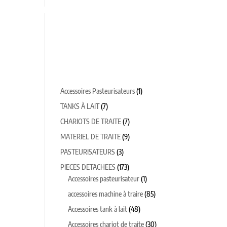
TEURS
CHAUDRONNERIE SUR MESURE
1
Accessoires Pasteurisateurs
1
produit
7
TANKS À LAIT
7
produits
7
CHARIOTS DE TRAITE
7
produits
9
MATERIEL DE TRAITE
9
produits
3
PASTEURISATEURS
3
produits
173
PIECES DETACHEES
173
produits
1
Accessoires pasteurisateur
1
produit
85
accessoires machine à traire
85
produits
48
Accessoires tank à lait
48
produits
30
Accessoires chariot de traite
30