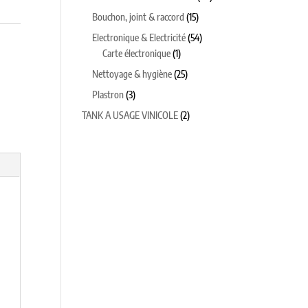
produits
15
Bouchon, joint & raccord
15
produits
54
Electronique & Electricité
54
1
produits
Carte électronique
1
produit
25
Nettoyage & hygiène
25
produits
3
Plastron
3
produits
2
TANK A USAGE VINICOLE
2
produits