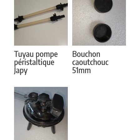
Tuyau pompe
Bouchon
péristaltique
caoutchouc
Japy
51mm