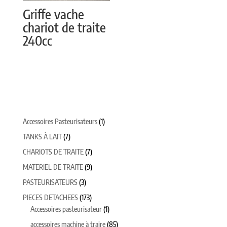
Griffe vache
chariot de traite
240cc
1
Accessoires Pasteurisateurs
1
produit
7
TANKS À LAIT
7
produits
7
CHARIOTS DE TRAITE
7
produits
9
MATERIEL DE TRAITE
9
produits
3
PASTEURISATEURS
3
produits
173
PIECES DETACHEES
173
produits
1
Accessoires pasteurisateur
1
produit
85
accessoires machine à traire
85