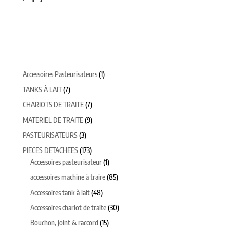
1
Accessoires Pasteurisateurs
1
produit
7
TANKS À LAIT
7
produits
7
CHARIOTS DE TRAITE
7
produits
9
MATERIEL DE TRAITE
9
produits
3
PASTEURISATEURS
3
produits
173
PIECES DETACHEES
173
produits
1
Accessoires pasteurisateur
1
produit
85
accessoires machine à traire
85
produits
48
Accessoires tank à lait
48
produits
30
Accessoires chariot de traite
30
produits
15
Bouchon, joint & raccord
15