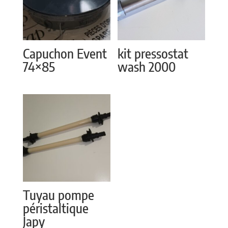
Capuchon Event
kit pressostat
74×85
wash 2000
Tuyau pompe
péristaltique
Japy