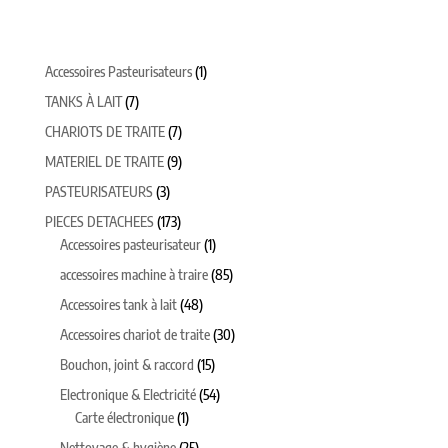
1
Accessoires Pasteurisateurs
1
produit
7
TANKS À LAIT
7
produits
7
CHARIOTS DE TRAITE
7
produits
9
MATERIEL DE TRAITE
9
produits
3
PASTEURISATEURS
3
produits
173
PIECES DETACHEES
173
produits
1
Accessoires pasteurisateur
1
produit
85
accessoires machine à traire
85
produits
48
Accessoires tank à lait
48
produits
30
Accessoires chariot de traite
30
produits
15
Bouchon, joint & raccord
15
produits
54
Electronique & Electricité
54
1
produits
Carte électronique
1
produit
25
Nettoyage & hygiène
25