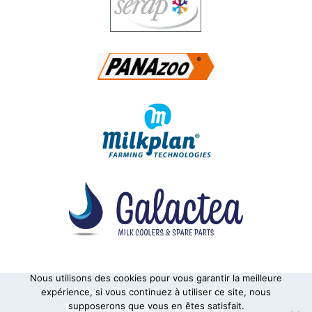
Nous utilisons des cookies pour vous garantir la meilleure
Alphatraite
Tanks à lait
Matériel de traite
expérience, si vous continuez à utiliser ce site, nous
supposerons que vous en êtes satisfait.
Tanks à usage vinicole
Pasteurisateurs