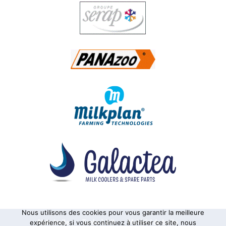
Nous utilisons des cookies pour vous garantir la meilleure
Alphatraite
Tanks à lait
Matériel de traite
expérience, si vous continuez à utiliser ce site, nous