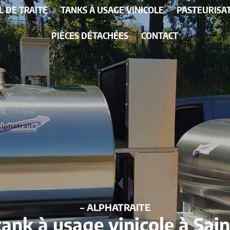
L DE TRAITE
TANKS À USAGE VINICOLE
PASTEURISA
PIÈCES DÉTACHÉES
CONTACT
– ALPHATRAITE
ank à usage vinicole à Sai