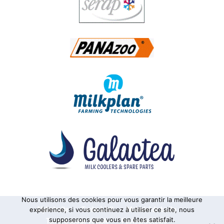
Nous utilisons des cookies pour vous garantir la meilleure
Alphatraite
Tanks à lait
Matériel de traite
expérience, si vous continuez à utiliser ce site, nous
supposerons que vous en êtes satisfait.
Tanks à usage vinicole
Pasteurisateurs