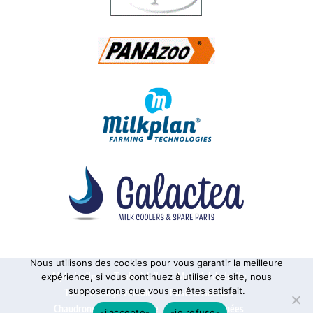
Nous utilisons des cookies pour vous garantir la meilleure
Alphatraite
Tanks à lait
Matériel de traite
expérience, si vous continuez à utiliser ce site, nous
supposerons que vous en êtes satisfait.
Tanks à usage vinicole
Pasteurisateurs
Chaudronnerie sur mesure
Pièces détachées
-j'accepte-
-je refuse-