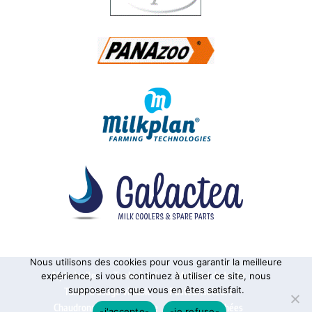
Nous utilisons des cookies pour vous garantir la meilleure
Alphatraite
Tanks à lait
Matériel de traite
expérience, si vous continuez à utiliser ce site, nous
supposerons que vous en êtes satisfait.
Tanks à usage vinicole
Pasteurisateurs
Chaudronnerie sur mesure
Pièces détachées
-j'accepte-
-je refuse-