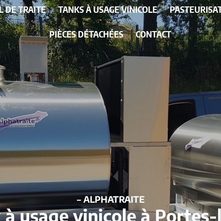
L DE TRAITE
TANKS À USAGE VINICOLE
PASTEURISA
PIÈCES DÉTACHÉES
CONTACT
– ALPHATRAITE
 à usage vinicole à Portes-