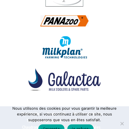
Nous utilisons des cookies pour vous garantir la meilleure
Alphatraite
Tanks à lait
Matériel de traite
expérience, si vous continuez à utiliser ce site, nous
supposerons que vous en êtes satisfait.
Tanks à usage vinicole
Pasteurisateurs
Chaudronnerie sur mesure
Pièces détachées
-j'accepte-
-je refuse-