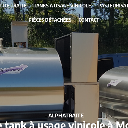
L DE TRAITE
TANKS À USAGE VINICOLE
PASTEURISA
PIÈCES DÉTACHÉES
CONTACT
– ALPHATRAITE
 tank à usage vinicole à M