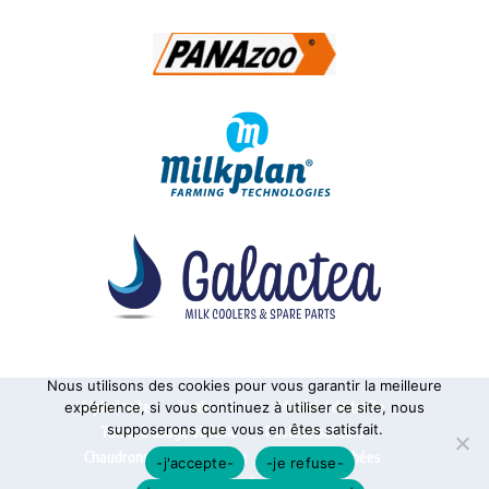
Nous utilisons des cookies pour vous garantir la meilleure
Alphatraite
Tanks à lait
Matériel de traite
expérience, si vous continuez à utiliser ce site, nous
supposerons que vous en êtes satisfait.
Tanks à usage vinicole
Pasteurisateurs
Chaudronnerie sur mesure
Pièces détachées
-j'accepte-
-je refuse-
Contact