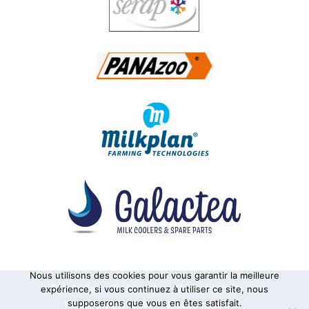
Nous utilisons des cookies pour vous garantir la meilleure
Alphatraite
Tanks à lait
Matériel de traite
expérience, si vous continuez à utiliser ce site, nous
supposerons que vous en êtes satisfait.
Tanks à usage vinicole
Pasteurisateurs