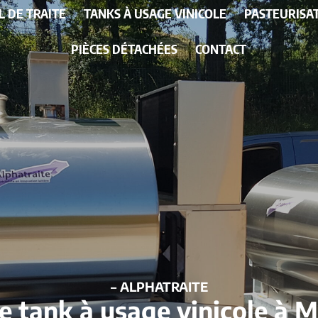
L DE TRAITE
TANKS À USAGE VINICOLE
PASTEURISA
PIÈCES DÉTACHÉES
CONTACT
– ALPHATRAITE
e tank à usage vinicole à 