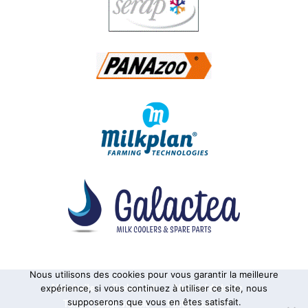
Nous utilisons des cookies pour vous garantir la meilleure
Alphatraite
Tanks à lait
Matériel de traite
expérience, si vous continuez à utiliser ce site, nous
supposerons que vous en êtes satisfait.
Tanks à usage vinicole
Pasteurisateurs