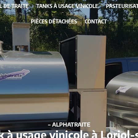
L DE TRAITE
TANKS À USAGE VINICOLE
PASTEURISA
PIÈCES DÉTACHÉES
CONTACT
– ALPHATRAITE
k à usage vinicole à Loriol