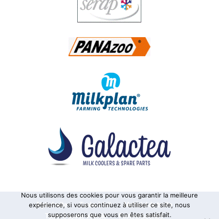
Nous utilisons des cookies pour vous garantir la meilleure
Alphatraite
Tanks à lait
Matériel de traite
expérience, si vous continuez à utiliser ce site, nous
supposerons que vous en êtes satisfait.
Tanks à usage vinicole
Pasteurisateurs