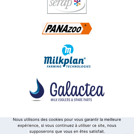
Nous utilisons des cookies pour vous garantir la meilleure
Alphatraite
Tanks à lait
Matériel de traite
expérience, si vous continuez à utiliser ce site, nous
supposerons que vous en êtes satisfait.
Tanks à usage vinicole
Pasteurisateurs