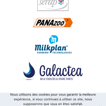
Nous utilisons des cookies pour vous garantir la meilleure
Alphatraite
Tanks à lait
Matériel de traite
expérience, si vous continuez à utiliser ce site, nous
supposerons que vous en êtes satisfait.
Tanks à usage vinicole
Pasteurisateurs