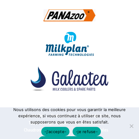
Nous utilisons des cookies pour vous garantir la meilleure
Alphatraite
Tanks à lait
Matériel de traite
expérience, si vous continuez à utiliser ce site, nous
supposerons que vous en êtes satisfait.
Tanks à usage vinicole
Pasteurisateurs
Chaudronnerie sur mesure
Pièces détachées
-j'accepte-
-je refuse-
Contact