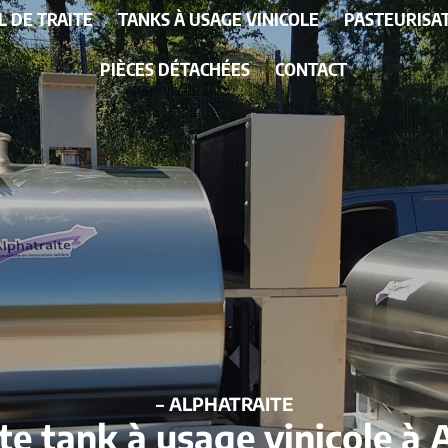
L DE TRAITE
TANKS À USAGE VINICOLE
PASTEURISA
PIÈCES DÉTACHÉES
CONTACT
– ALPHATRAITE
te tank à usage vinicole à 