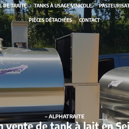
L DE TRAITE
TANKS À USAGE VINICOLE
PASTEURISA
PIÈCES DÉTACHÉES
CONTACT
– ALPHATRAITE
n vente de tank à lait en 