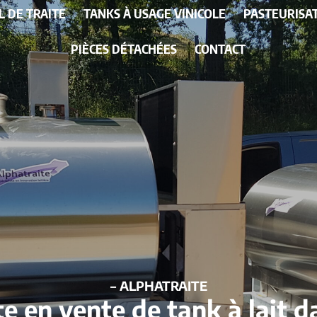
L DE TRAITE
TANKS À USAGE VINICOLE
PASTEURISA
PIÈCES DÉTACHÉES
CONTACT
– ALPHATRAITE
te en vente de tank à lait da