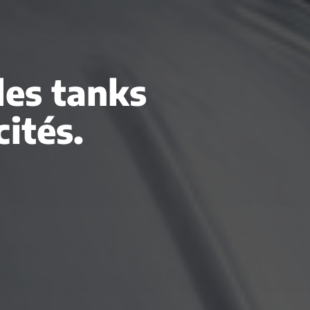
des tanks
ités.