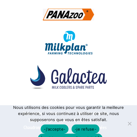
Nous utilisons des cookies pour vous garantir la meilleure
Alphatraite
Tanks à lait
Matériel de traite
expérience, si vous continuez à utiliser ce site, nous
supposerons que vous en êtes satisfait.
Tanks à usage vinicole
Pasteurisateurs
Chaudronnerie sur mesure
Pièces détachées
-j'accepte-
-je refuse-
Contact