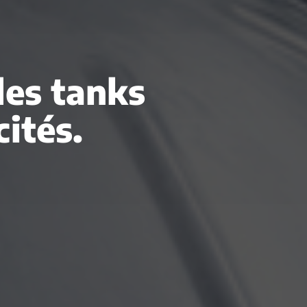
des tanks
ités.