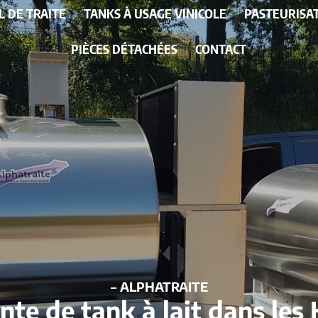
L DE TRAITE
TANKS À USAGE VINICOLE
PASTEURISA
PIÈCES DÉTACHÉES
CONTACT
– ALPHATRAITE
ente de tank à lait dans le