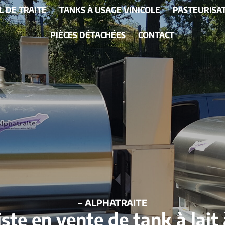
L DE TRAITE
TANKS À USAGE VINICOLE
PASTEURISA
PIÈCES DÉTACHÉES
CONTACT
– ALPHATRAITE
iste en vente de tank à lait