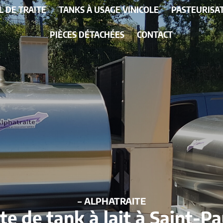
L DE TRAITE
TANKS À USAGE VINICOLE
PASTEURISA
PIÈCES DÉTACHÉES
CONTACT
– ALPHATRAITE
nte de tank à lait à Saint-P