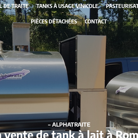
L DE TRAITE
TANKS À USAGE VINICOLE
PASTEURISA
PIÈCES DÉTACHÉES
CONTACT
– ALPHATRAITE
n vente de tank à lait à Ro