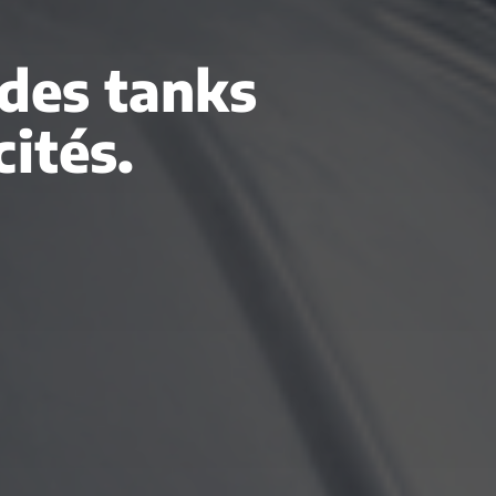
des tanks
ités.