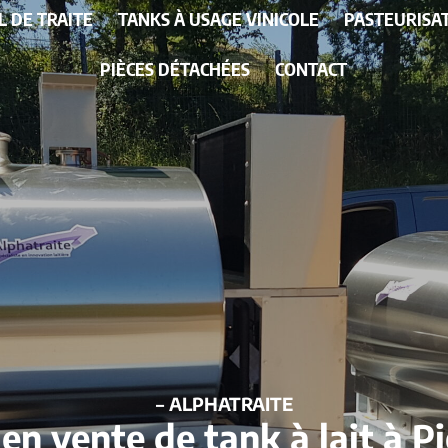
L DE TRAITE
TANKS À USAGE VINICOLE
PASTEURISA
PIÈCES DÉTACHÉES
CONTACT
– ALPHATRAITE
 en vente de tank à lait à P