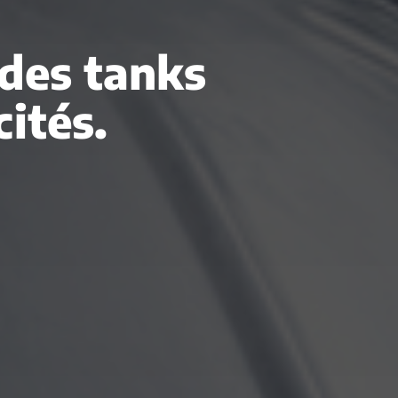
des tanks
ités.