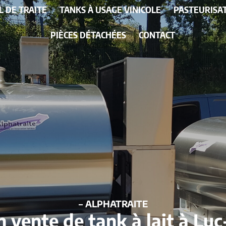
L DE TRAITE
TANKS À USAGE VINICOLE
PASTEURISA
PIÈCES DÉTACHÉES
CONTACT
– ALPHATRAITE
en vente de tank à lait à Lu