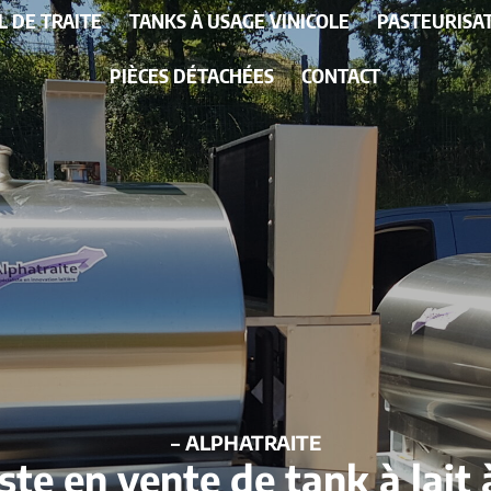
L DE TRAITE
TANKS À USAGE VINICOLE
PASTEURISA
PIÈCES DÉTACHÉES
CONTACT
– ALPHATRAITE
ste en vente de tank à lait