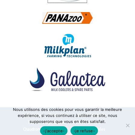
Nous utilisons des cookies pour vous garantir la meilleure
Alphatraite
Tanks à lait
Matériel de traite
expérience, si vous continuez à utiliser ce site, nous
supposerons que vous en êtes satisfait.
Tanks à usage vinicole
Pasteurisateurs
Chaudronnerie sur mesure
Pièces détachées
-j'accepte-
-je refuse-