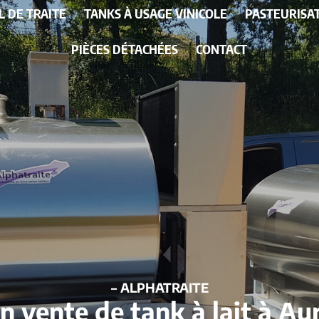
L DE TRAITE
TANKS À USAGE VINICOLE
PASTEURISA
PIÈCES DÉTACHÉES
CONTACT
– ALPHATRAITE
en vente de tank à lait à Au