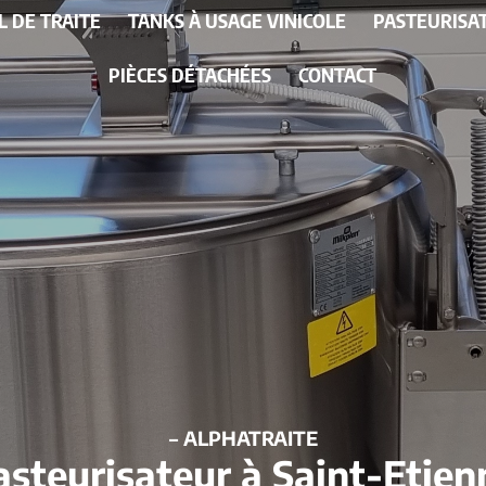
L DE TRAITE
TANKS À USAGE VINICOLE
PASTEURISA
PIÈCES DÉTACHÉES
CONTACT
– ALPHATRAITE
asteurisateur à Saint-Etien