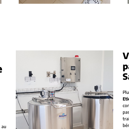
V
p
e
S
Pl
Et
co
pa
tra
bé
 au