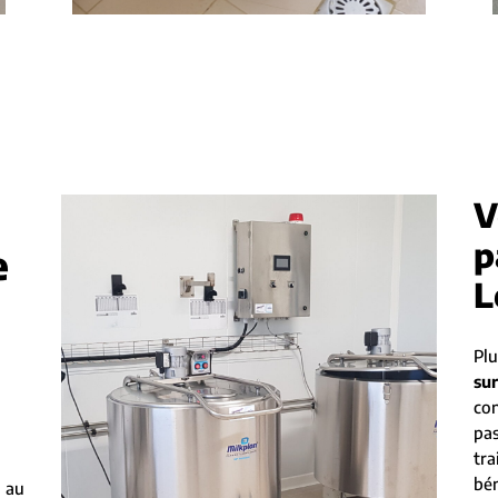
V
p
e
L
Plu
su
co
pa
tra
bé
 au