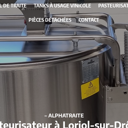
L DE TRAITE
TANKS À USAGE VINICOLE
PASTEURISA
PIÈCES DÉTACHÉES
CONTACT
– ALPHATRAITE
teurisateur à Loriol-sur-D