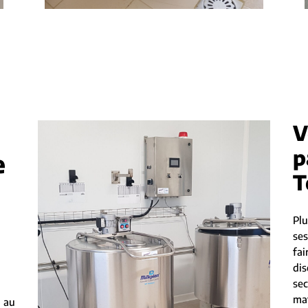
V
p
e
T
Plu
ses
fai
di
sec
ma
 au