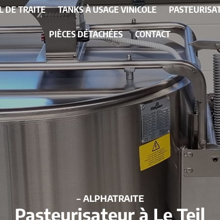
L DE TRAITE
TANKS À USAGE VINICOLE
PASTEURISA
PIÈCES DÉTACHÉES
CONTACT
– ALPHATRAITE
Pasteurisateur à Le Teil