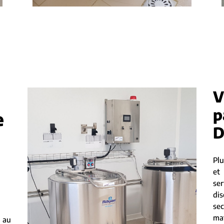
V
p
e
D
Plu
et
se
di
sec
ma
 au