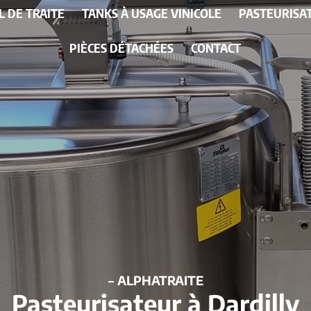
L DE TRAITE
TANKS À USAGE VINICOLE
PASTEURISA
PIÈCES DÉTACHÉES
CONTACT
– ALPHATRAITE
Pasteurisateur à Dardilly