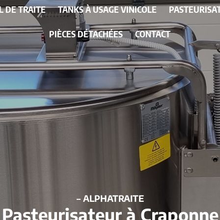
L DE TRAITE
TANKS À USAGE VINICOLE
PASTEURISA
PIÈCES DÉTACHÉES
CONTACT
– ALPHATRAITE
Pasteurisateur à Craponne