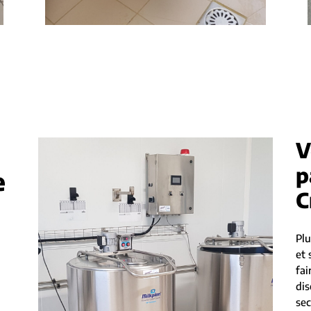
V
p
e
C
Plu
et 
fai
di
sec